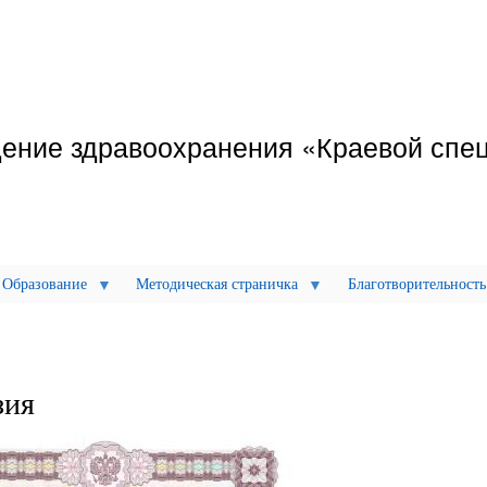
Перейти
к
основному
содержанию
дение здравоохранения «Краевой спе
Образование
Методическая страничка
Благотворительность
зия